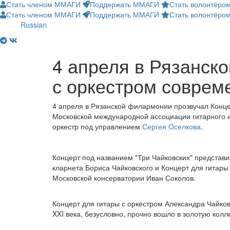
Стать членом ММАГИ
Поддержать ММАГИ
Стать волонтёро
Стать членом ММАГИ
Поддержать ММАГИ
Стать волонтёр
Russian
4 апреля в Рязанск
с оркестром соврем
4 апреля в Рязанской филармонии прозвучал Конце
Московской международной ассоциации гитарного и
оркестр под управлением
Сергея Оселкова
.
Концерт под названием "Три Чайковских" представ
кларнета Бориса Чайковского и Концерт для гитары
Московской консерватории Иван Соколов.
Концерт для гитары с оркестром Александра Чайко
XXI века, безусловно, прочно вошло в золотую кол