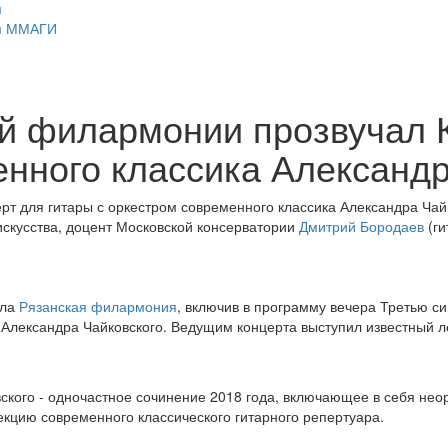
м
ом ММАГИ
ой филармонии прозвучал 
енного классика Александр
рт для гитары с оркестром современного классика Александра Чай
скусства, доцент Московской консерватории
Дмитрий Бородаев
(ги
ила
Рязанская филармония
, включив в программу вечера Третью с
 Александра Чайковского. Ведущим концерта выступил известный ле
вского - одночастное сочинение 2018 года, включающее в себя не
лекцию современного классического гитарного репертуара.