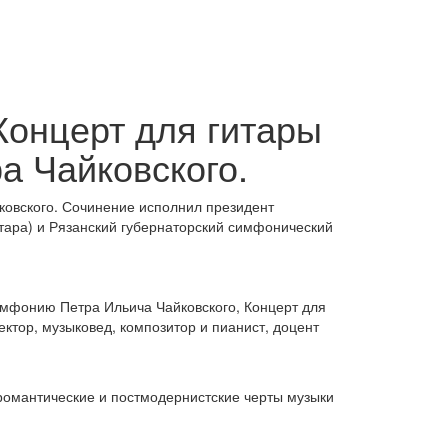
Концерт для гитары
а Чайковского.
ковского. Сочинение исполнил президент
тара) и Рязанский губернаторский симфонический
имфонию Петра Ильича Чайковского, Концерт для
ктор, музыковед, композитор и пианист, доцент
оромантические и постмодернистские черты музыки