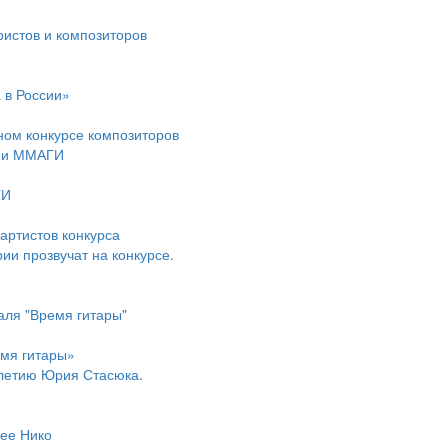
истов и композиторов
 в России»
ом конкурсе композиторов
ции ММАГИ
ГИ
артистов конкурса
ии прозвучат на конкурсе.
аля "Время гитары"
емя гитары»
летию Юрия Стасюка.
ее Нико