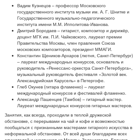
Вадим Кузнецов – профессор Московского
государственного института музыки им. А. Г. Шнитке и
Государственного музыкально-педагогического
института имени М.М. Ипполитова-Иванова.
Дмитрий Бородаев – гитарист, композитор и дирижёр,
доцент МГК им. П.И. Чайковского, лауреат премии
Правительства Москвы, член правления Союза
московских композиторов, президент ММАГИ.
Константин Щеников-Архаров (лютня, Санкт-Петербург)
– лауреат международных конкурсов, основатель и
руководитель «Ренессанс-оркестра Санкт-Петербурга»,
музыкальный руководитель фестиваля «Золотой век.
Александрийская Карусель» в Петергофе.
Глеб Окунев (гитара фламенко) – лауреат
международный конкурсов и фестивалей фламенко.
Александр Пашенцев (Тамбов) – гитарный мастер.
Лауреат международных конкурсов гитарных мастеров.
Занятия, как всегда, проходили в теплой дружеской
обстановке, с перерывами на чай и кофе и возможностью
пообщаться с признанными мастерами гитарного искусства в
неформальной обстановке. От всей души благодарим всех
слушателей и участников из Москвы, Зеленограда, Брянска,